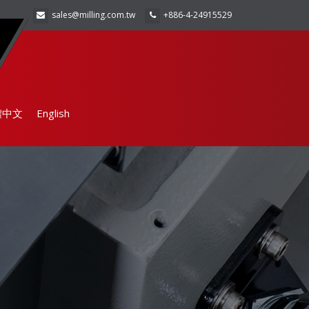
sales@milling.com.tw
+886-4-24915529
體中文
English