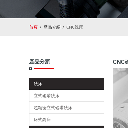
首頁
產品介紹
CNC銑床
產品分類
CNC砲
銑床
立式砲塔銑床
超精密立式砲塔銑床
床式銑床