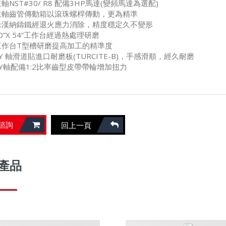
軸NST#30/ R8 配備3HP馬達(變頻馬達為選配)
主軸齒管傳動箱以滾珠螺桿傳動，更為精準
米漢納鑄鐵經退火應力消除，精度穩定久不變形
0”X 54”工作台經過熱處理研磨
工作台T型槽研磨提高加工的精準度
Y 軸滑道貼進口耐磨板(TURCITE-B)，手感滑順，經久耐磨
XY軸配備1:2比率齒型皮帶帶輪增加扭力
諮詢
回上一頁
產品