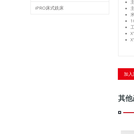
主
iPRO床式銑床
1
X
加入
其他