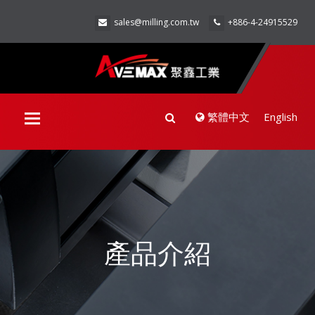
sales@milling.com.tw
+886-4-24915529
繁體中文
English
Toggle
navigation
產品介紹