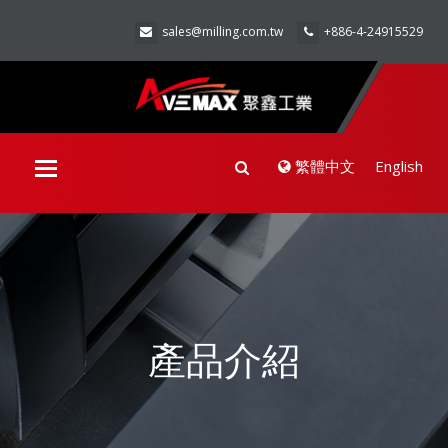
sales@milling.com.tw
+886-4-24915529
繁體中文
English
Toggle
navigation
產品介紹