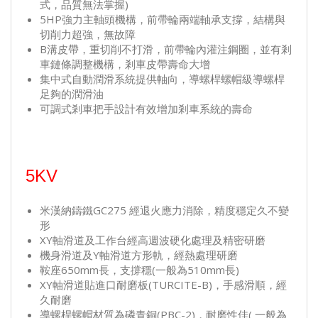
式，品質無法掌握)
5HP強力主軸頭機構，前帶輪兩端軸承支撐，結構與
切削力超強，無故障
B溝皮帶，重切削不打滑，前帶輪內灌注鋼圈，並有剎
車鏈條調整機構，剎車皮帶壽命大增
集中式自動潤滑系統提供軸向，導螺桿螺帽級導螺桿
足夠的潤滑油
可調式剎車把手設計有效增加剎車系統的壽命
5KV
米漢納鑄鐵GC275 經退火應力消除，精度穩定久不變
形
XY軸滑道及工作台經高週波硬化處理及精密研磨
機身滑道及Y軸滑道方形軌，經熱處理研磨
鞍座650mm長，支撐穩(一般為510mm長)
XY軸滑道貼進口耐磨板(TURCITE-B)，手感滑順，經
久耐磨
導螺桿螺帽材質為磷青銅(PBC-2)，耐磨性佳( 一般為