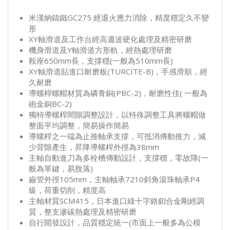
米漢納鑄鐵GC275 經退火應力消除，精度穩定久不變
形
XY軸滑道及工作台經高週波硬化處理及精密研磨
機身滑道及Y軸滑道方形軌，經熱處理研磨
鞍座650mm長，支撐穩(一般為510mm長)
XY軸滑道貼進口耐磨板(TURCITE-B)，手感滑順，經
久耐磨
導螺桿螺帽材質為磷青銅(PBC-2)，耐磨性佳( 一般為
砲金銅BC-2)
獨特導螺桿間隙調整設計，以特殊調整工具將螺帽做
整面平均調整，簡易操作簡易
導螺桿之一端為止推軸承支撐，可抵消傳動推力，減
少背隙產生，昇降導螺桿外徑為38mm
主軸自動進刀為多栓槽傳動設計，支撐穩，零故障(一
般為單鍵，易脫落)
齒管外徑105mm，主軸軸承7210斜角滾珠軸承P4
級，荷重切削，精度高
主軸材質SCM415，日本進口綠十字鉻鉬合金剛經調
質，整支滲碳熱處理及精密研磨
自行開發設計，品質穩定統一(市面上一般多為公模