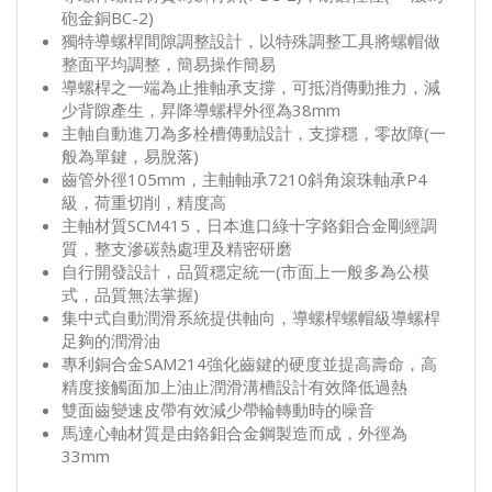
砲金銅BC-2)
獨特導螺桿間隙調整設計，以特殊調整工具將螺帽做
整面平均調整，簡易操作簡易
導螺桿之一端為止推軸承支撐，可抵消傳動推力，減
少背隙產生，昇降導螺桿外徑為38mm
主軸自動進刀為多栓槽傳動設計，支撐穩，零故障(一
般為單鍵，易脫落)
齒管外徑105mm，主軸軸承7210斜角滾珠軸承P4
級，荷重切削，精度高
主軸材質SCM415，日本進口綠十字鉻鉬合金剛經調
質，整支滲碳熱處理及精密研磨
自行開發設計，品質穩定統一(市面上一般多為公模
式，品質無法掌握)
集中式自動潤滑系統提供軸向，導螺桿螺帽級導螺桿
足夠的潤滑油
專利銅合金SAM214強化齒鍵的硬度並提高壽命，高
精度接觸面加上油止潤滑溝槽設計有效降低過熱
雙面齒變速皮帶有效減少帶輪轉動時的噪音
馬達心軸材質是由鉻鉬合金鋼製造而成，外徑為
33mm