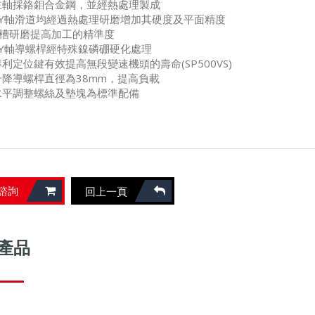
主軸採鉻鉬合金鋼，並經熱處理製成
XY軸滑道均經過熱處理研磨增加其硬度及平面精度
T槽研磨提高加工的精準度
XY軸導螺桿經特殊鎳磷硼硬化處理
專利定位鍵有效提高無段變速機頭的壽命(SP500VS)
升降導螺桿直徑為38mm，提高負載
水平調整螺絲及墊塊為標準配備
諮詢
回上一頁
產品