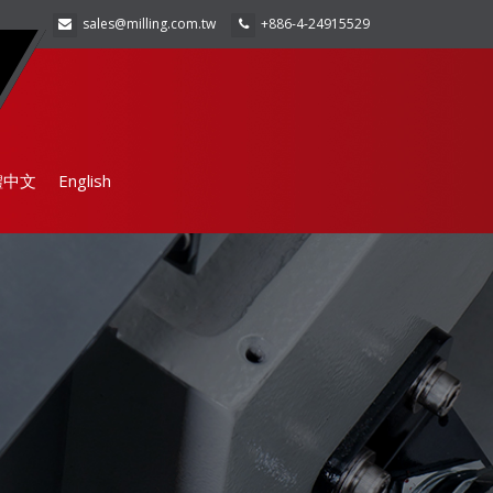
sales@milling.com.tw
+886-4-24915529
體中文
English