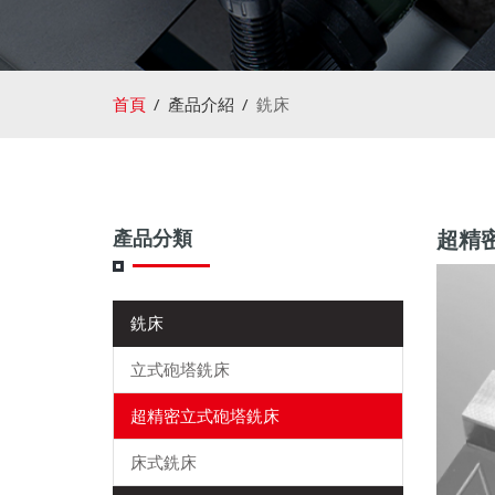
首頁
產品介紹
銑床
產品分類
超精密立
銑床
立式砲塔銑床
超精密立式砲塔銑床
床式銑床