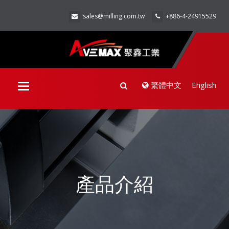
sales@milling.com.tw
+886-4-24915529
繁體中文
English
Toggle
navigation
產品介紹