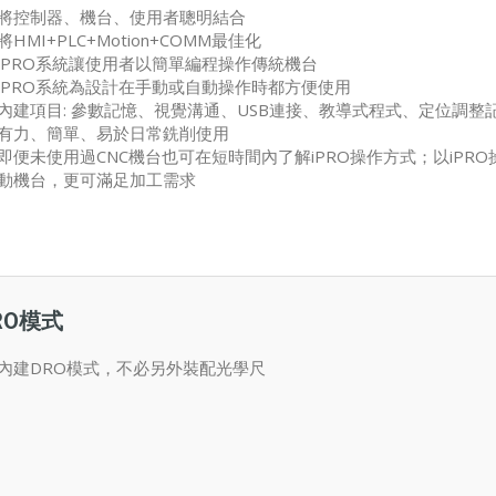
將控制器、機台、使用者聰明結合
將HMI+PLC+Motion+COMM最佳化
iPRO系統讓使用者以簡單編程操作傳統機台
iPRO系統為設計在手動或自動操作時都方便使用
內建項目: 參數記憶、視覺溝通、USB連接、教導式程式、定位調整
有力、簡單、易於日常銑削使用
即便未使用過CNC機台也可在短時間內了解iPRO操作方式
；以iPR
動機台，更可滿足加工需求
RO模式
內建DRO模式，不必另外裝配光學尺