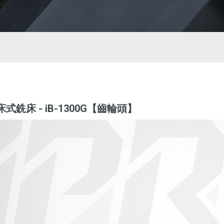
O床式銑床 - iB-1300G【齒輪頭】