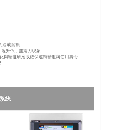
入造成磨損
，溫升低，無震刀現象
滲硬化與精度研磨以確保運轉精度與使用壽命
果
制系統