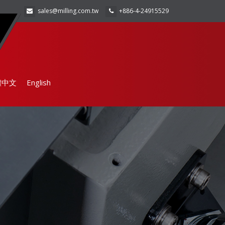
sales@milling.com.tw
+886-4-24915529
體中文
English