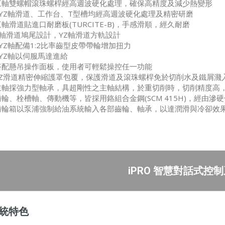
三軸雙螺帽滾珠螺桿經高週波硬化處理，確保高精度及減少熱變形
XYZ軸滑道、工作台、T型槽均經高週波硬化處理及精密研磨
三軸滑道貼進口耐磨板(TURCITE-B)，手感滑順，經久耐磨
X軸滑道鳩尾設計，YZ軸滑道方軌設計
XYZ軸配備1:2比率齒型皮帶帶輪增加扭力
XYZ軸以伺服馬達進給
搭配懸吊操作面板，使用者可輕鬆操控任一功能
YZ滑道精密伸縮護罩包覆，保護滑道及滾珠螺桿免於切削水及鐵屑濺
主軸採強力型軸承，具超剛性之主軸結構，於重切削時，切削精度高
齒輪、栓槽軸、傳動機等，皆採用鉻組合金鋼(SCM 415H)，經由
齒輪箱以泵浦強制給油系統輸入各部齒輪、軸承，以達潤滑與冷卻效
iPRO 智慧對話式控
統特色