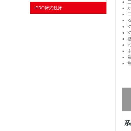
iPRO床式銑床
系